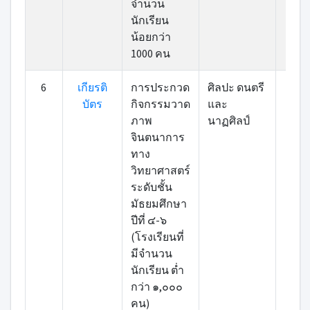
จำนวน
นักเรียน
น้อยกว่า
1000 คน
6
เกียรติ
การประกวด
ศิลปะ ดนตรี
เข้า
บัตร
กิจกรรมวาด
และ
ภาพ
นาฏศิลป์
จินตนาการ
ทาง
วิทยาศาสตร์
ระดับชั้น
มัธยมศึกษา
ปีที่ ๔-๖
(โรงเรียนที่
มีจำนวน
นักเรียน ต่ำ
กว่า ๑,๐๐๐
คน)